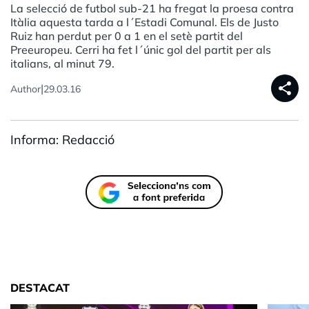
La selecció de futbol sub-21 ha fregat la proesa contra
Itàlia aquesta tarda a l´Estadi Comunal. Els de Justo
Ruiz han perdut per 0 a 1 en el setè partit del
Preeuropeu. Cerri ha fet l´únic gol del partit per als
italians, al minut 79.
share
|
Author
29.03.16
Informa: Redacció
DESTACAT