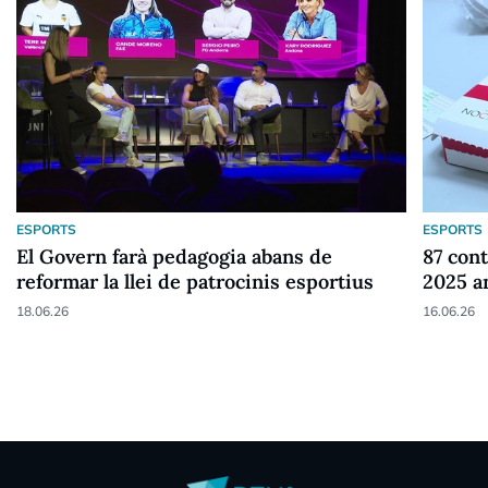
ESPORTS
ESPORTS
El Govern farà pedagogia abans de
87 cont
reformar la llei de patrocinis esportius
2025 a
18.06.26
16.06.26