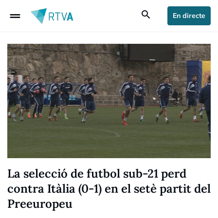
drag_handle
search
En directe
La selecció de futbol sub-21 perd
contra Itàlia (0-1) en el setè partit del
Preeuropeu