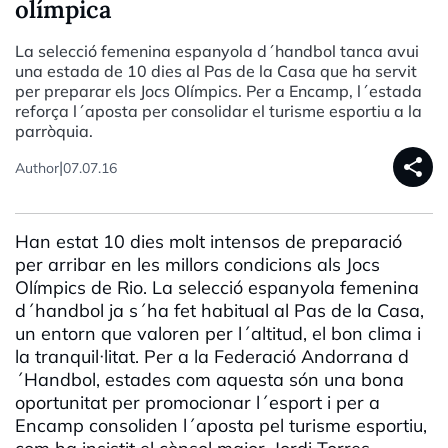
olímpica
La selecció femenina espanyola d´handbol tanca avui
una estada de 10 dies al Pas de la Casa que ha servit
per preparar els Jocs Olímpics. Per a Encamp, l´estada
reforça l´aposta per consolidar el turisme esportiu a la
parròquia.
share
|
Author
07.07.16
Han estat 10 dies molt intensos de preparació
per arribar en les millors condicions als Jocs
Olímpics de Rio. La selecció espanyola femenina
d´handbol ja s´ha fet habitual al Pas de la Casa,
un entorn que valoren per l´altitud, el bon clima i
la tranquil·litat. Per a la Federació Andorrana d
´Handbol, estades com aquesta són una bona
oportunitat per promocionar l´esport i per a
Encamp consoliden l´aposta pel turisme esportiu,