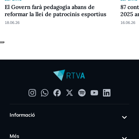
El Govern farà pedagogia abans de
87 cont
reformar la llei de patrocinis esportius
2025 a
18.06.26
16.06.26
Informació
Més