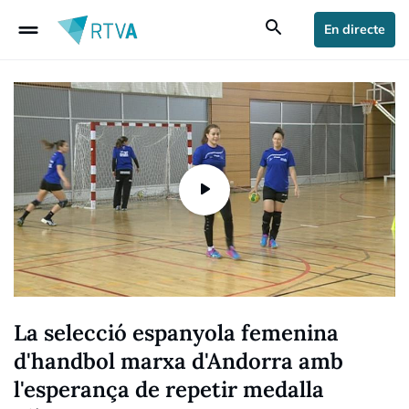
drag_handle
search
En directe
La selecció espanyola femenina
d'handbol marxa d'Andorra amb
l'esperança de repetir medalla