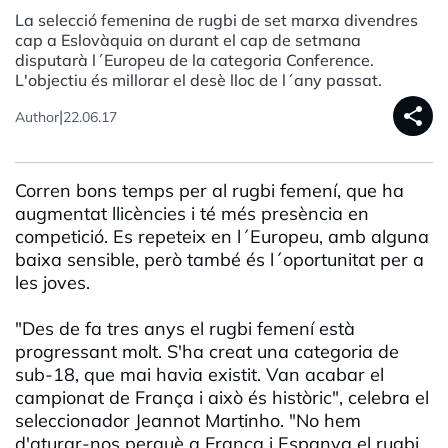
La selecció femenina de rugbi de set marxa divendres
cap a Eslovàquia on durant el cap de setmana
disputarà l´Europeu de la categoria Conference.
L'objectiu és millorar el desè lloc de l´any passat.
share
|
Author
22.06.17
Corren bons temps per al rugbi femení, que ha
augmentat llicències i té més presència en
competició. Es repeteix en l´Europeu, amb alguna
baixa sensible, però també és l´oportunitat per a
les joves.
"Des de fa tres anys el rugbi femení està
progressant molt. S'ha creat una categoria de
sub-18, que mai havia existit. Van acabar el
campionat de França i això és històric", celebra el
seleccionador Jeannot Martinho. "No hem
d'aturar-nos perquè a França i Espanya el rugbi