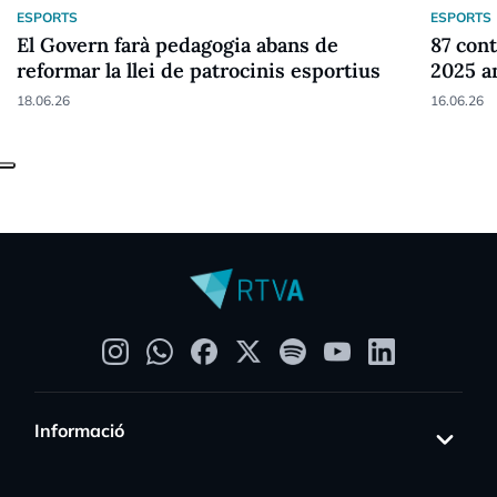
ESPORTS
ESPORTS
El Govern farà pedagogia abans de
87 cont
reformar la llei de patrocinis esportius
2025 a
18.06.26
16.06.26
Informació