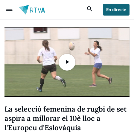
drag_handle
search
En directe
La selecció femenina de rugbi de set
aspira a millorar el 10è lloc a
l'Europeu d'Eslovàquia