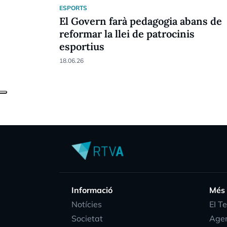
ESPORTS
El Govern farà pedagogia abans de
reformar la llei de patrocinis
esportius
18.06.26
Informació
Més
Notícies
EI T
Societat
Age