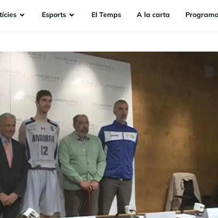
ícies
Esports
EI Temps
A la carta
Programa