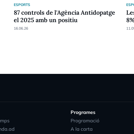
ESPORTS
ESP
87 controls de l'Agència Antidopatge
Le
el 2025 amb un positiu
8
16.06.26
11.0
Programes
emps
Programació
nda.ad
A la carta