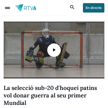
drag_handle
search
En directe
La selecció sub-20 d'hoquei patins
vol donar guerra al seu primer
Mundial