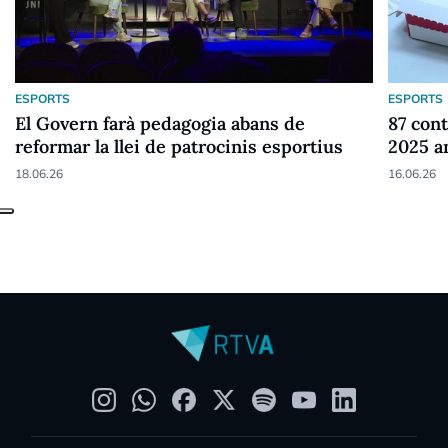
ESPORTS
ESPORTS
El Govern farà pedagogia abans de
87 cont
reformar la llei de patrocinis esportius
2025 a
18.06.26
16.06.26