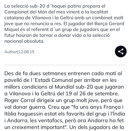
La selecció sub-20 d´hoquei patins prepara el
Campionat del Món del mes vinent a la localitat
catalana de Vilanova i la Geltrú amb un combinat molt
jove que no renuncia a res. El jugador del Barça Gerard
Miquel és el referent d´un grup de jugadors que en el
futur hauran de tornar a donar vida a la selecció
nacional absoluta.
share
|
Author
12.08.15
Des de fa dues setmanes entrenen cada matí al
pavelló de l´Estadi Comunal per arribar en les
millors condicions al Mundial sub-20 que jugaran
a Vilanova i la Geltrú del 19 al 26 de setembre.
Roger Corral dirigeix un grup molt jove, però que
vol donar guerra. Creu que "fa uns anys França i
Itàlia haguessin estat els favorits del grup i l'Índia
i Andorra, les ventafocs, però ara Andorra ha fet
un creixement important". Un dels jugadors de la