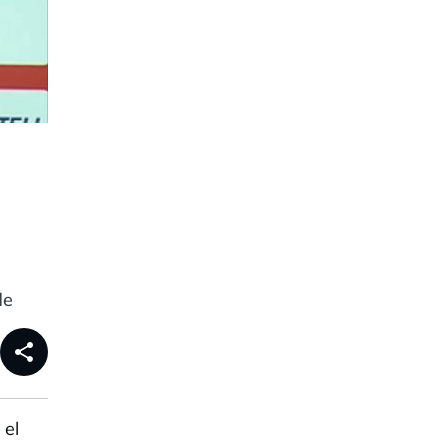
de
share
 el