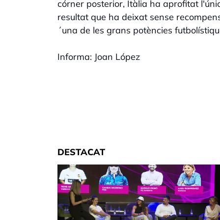
córner posterior, Itàlia ha aprofitat l'úni
resultat que ha deixat sense recompensa
´una de les grans potències futbolístiq
Informa: Joan López
DESTACAT