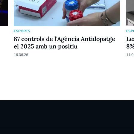
ESPORTS
ESP
87 controls de l'Agència Antidopatge
Le
el 2025 amb un positiu
8
16.06.26
11.0