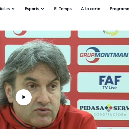
ícies
Esports
EI Temps
A la carta
Programa