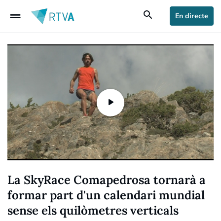
drag_handle
search
En directe
La SkyRace Comapedrosa tornarà a
formar part d'un calendari mundial
sense els quilòmetres verticals