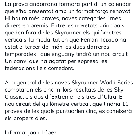
La prova andorrana formarà part d´un calendari
que s'ha presentat amb un format força renovat.
Hi haurà més proves, noves categories i més
diners en premis. Entre les novetats principals,
queden fora de les Skyrunner els quilòmetres
verticals, la modalitat en què Ferran Teixidó ha
estat el tercer del món les dues darreres
temporades i que enguany tindrà un nou circuit.
Un canvi que ha agafat per sopresa les
federacions i els corredors.
A la general de les noves Skyrunner World Series
comptaran els cinc millors resultats de les Sky
Classic, els dos d´Extreme i els tres d´Ultra. El
nou circuit del quilòmetre vertical, que tindria 10
proves de les quals puntuarien cinc, es coneixerà
els propers dies.
Informa: Joan López