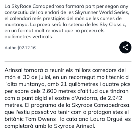
La SkyRace Comapedrosa formarà part per segon any
consecutiu del calendari de les Skyrunner World Series,
el calendari més prestigiós del món de les curses de
muntanya. La prova serà la setena de les Sky Classic,
en un format molt renovat que no preveu els
quilòmetres verticals.
share
|
Author
02.12.16
Arinsal tornarà a reunir els millors corredors del
món el 30 de juliol, en un recorregut molt tècnic d
´alta muntanya, amb 21 quilòmetres i quatre pics
per sobre dels 2.600 metres d'altitud que tindran
com a punt àlgid el sostre d'Andorra, de 2.942
metres. El programa de la Skyrace Comapedrosa,
que l'estiu passat va tenir com a protagonistes el
britànic Tom Owens i la catalana Laura Orgué, es
completarà amb la Skyrace Arinsal.