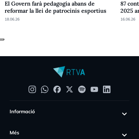
El Govern farà pedagogia abans de
87 cont
reformar la llei de patrocinis esportius
2025 a
18.06.26
16.06.26
Informació
Més