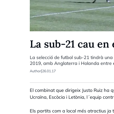
La sub-21 cau en 
La selecció de futbol sub-21 tindrà una
2019, amb Anglaterra i Holanda entre el
|
Author
26.01.17
El combinat que dirigeix Justo Ruiz ha
Ucraïna, Escòcia i Letònia, l´equip contr
Els partits com a local més atractius ja 