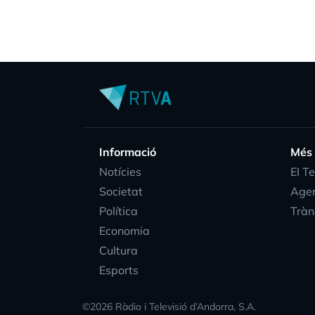
Informació
Més
Notícies
EI T
Societat
Age
Política
Tràn
Economia
Cultura
Esports
©
2026
Ràdio i Televisió d’Andorra, S.A.