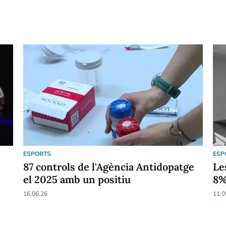
ESPORTS
ESP
87 controls de l'Agència Antidopatge
Le
el 2025 amb un positiu
8
16.06.26
11.0