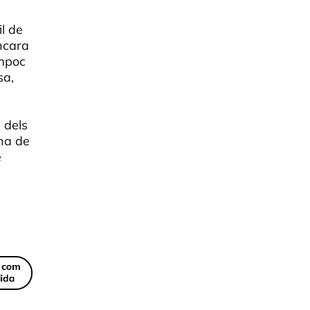
il de
Encara
ampoc
sa,
 dels
una de
e