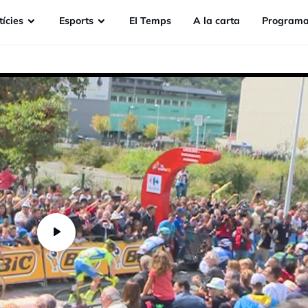
ícies
Esports
EI Temps
A la carta
Programa