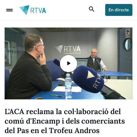
drag_handle
search
En directe
L'ACA reclama la col·laboració del
comú d'Encamp i dels comerciants
del Pas en el Trofeu Andros