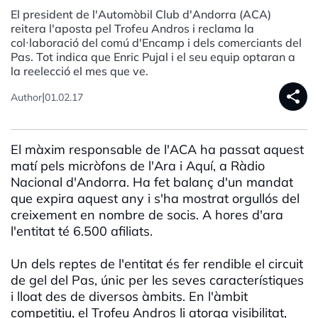
El president de l'Automòbil Club d'Andorra (ACA)
reitera l'aposta pel Trofeu Andros i reclama la
col·laboració del comú d'Encamp i dels comerciants del
Pas. Tot indica que Enric Pujal i el seu equip optaran a
la reelecció el mes que ve.
share
|
Author
01.02.17
El màxim responsable de l'ACA ha passat aquest
matí pels micròfons de l'Ara i Aquí, a Ràdio
Nacional d'Andorra. Ha fet balanç d'un mandat
que expira aquest any i s'ha mostrat orgullós del
creixement en nombre de socis. A hores d'ara
l'entitat té 6.500 afiliats.
Un dels reptes de l'entitat és fer rendible el circuit
de gel del Pas, únic per les seves característiques
i lloat des de diversos àmbits. En l'àmbit
competitiu, el Trofeu Andros li atorga visibilitat,