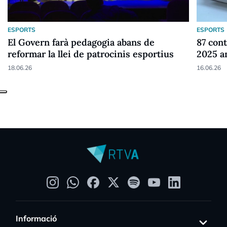
ESPORTS
ESPORTS
El Govern farà pedagogia abans de
87 cont
reformar la llei de patrocinis esportius
2025 a
18.06.26
16.06.26
Informació