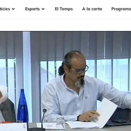
ícies
Esports
EI Temps
A la carta
Programa