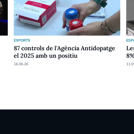
ESPORTS
ESP
87 controls de l'Agència Antidopatge
Le
el 2025 amb un positiu
8
16.06.26
11.0