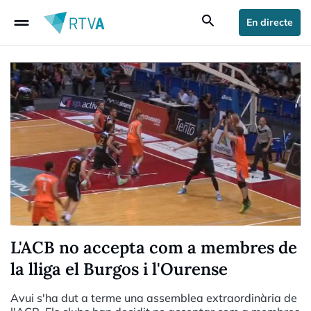
drag_handle
search
En directe
L'ACB no accepta com a membres de
la lliga el Burgos i l'Ourense
Avui s'ha dut a terme una assemblea extraordinària de