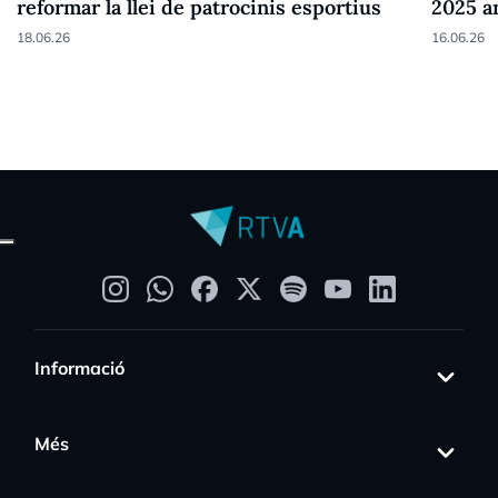
reformar la llei de patrocinis esportius
2025 a
18.06.26
16.06.26
Informació
Més