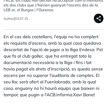
l'ACB. Els clubs han decidit no acceptar com a membres
els dos clubs que s'havien guanyat l'ascens des de la
LEB or, el Burgos i l'Ourense.
share
|
Author
03.07.15
En el cas dels castellans, l'equip no ha complert
els requisits d'ascens, amb la qual cosa quedava
descartat de l'opció de jugar a la lliga Endesa. Pel
que fa al club gallec, que ha entregat tota la
documentació necessària a la lliga i fins i tot
havia pagat els drets d'inscripció, es queda sense
ascens per no superar l'auditoria de comptes. El
seu lloc serà ofert al Fuenlabrada, amb la qual
cosa, enguany no hi haurà equips que baixen ni
tampoc que pugin a l'ACB.Informa:Xavi Bonet