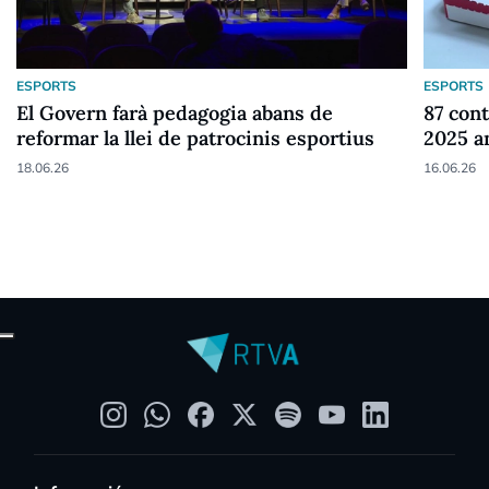
ESPORTS
ESPORTS
El Govern farà pedagogia abans de
87 cont
reformar la llei de patrocinis esportius
2025 a
18.06.26
16.06.26