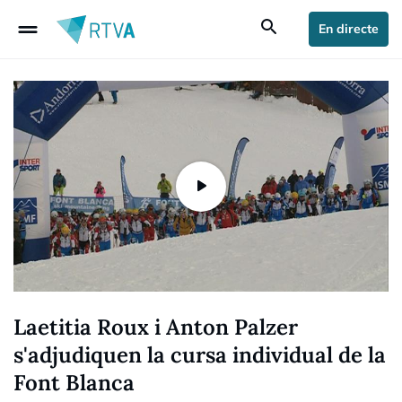
drag_handle
search
En directe
Laetitia Roux i Anton Palzer
s'adjudiquen la cursa individual de la
Font Blanca