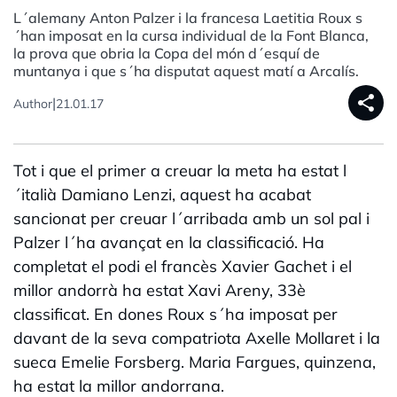
L´alemany Anton Palzer i la francesa Laetitia Roux s
´han imposat en la cursa individual de la Font Blanca,
la prova que obria la Copa del món d´esquí de
muntanya i que s´ha disputat aquest matí a Arcalís.
share
|
Author
21.01.17
Tot i que el primer a creuar la meta ha estat l
´italià Damiano Lenzi, aquest ha acabat
sancionat per creuar l´arribada amb un sol pal i
Palzer l´ha avançat en la classificació. Ha
completat el podi el francès Xavier Gachet i el
millor andorrà ha estat Xavi Areny, 33è
classificat. En dones Roux s´ha imposat per
davant de la seva compatriota Axelle Mollaret i la
sueca Emelie Forsberg. Maria Fargues, quinzena,
ha estat la millor andorrana.