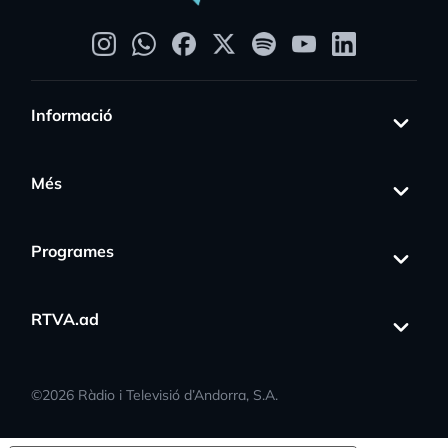
Informació
Més
Programes
RTVA.ad
©
2026
Ràdio i Televisió d’Andorra, S.A.