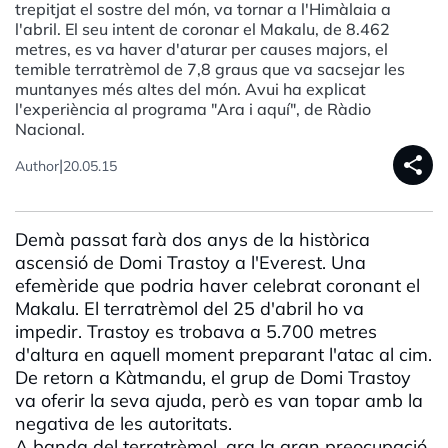
trepitjat el sostre del món, va tornar a l'Himàlaia a
l'abril. El seu intent de coronar el Makalu, de 8.462
metres, es va haver d'aturar per causes majors, el
temible terratrèmol de 7,8 graus que va sacsejar les
muntanyes més altes del món. Avui ha explicat
l'experiència al programa "Ara i aquí", de Ràdio
Nacional.
share
|
Author
20.05.15
Demà passat farà dos anys de la històrica
ascensió de Domi Trastoy a l'Everest. Una
efemèride que podria haver celebrat coronant el
Makalu. El terratrèmol del 25 d'abril ho va
impedir. Trastoy es trobava a 5.700 metres
d'altura en aquell moment preparant l'atac al cim.
De retorn a Kàtmandu, el grup de Domi Trastoy
va oferir la seva ajuda, però es van topar amb la
negativa de les autoritats.
A banda del terratrèmol, ara la gran preocupació