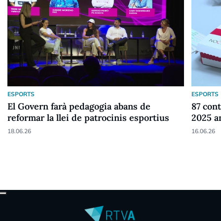
ESPORTS
ESPORTS
El Govern farà pedagogia abans de
87 cont
reformar la llei de patrocinis esportius
2025 a
18.06.26
16.06.26