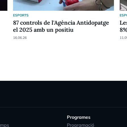
ESPORTS
ESP
87 controls de l'Agència Antidopatge
Le
el 2025 amb un positiu
8
16.06.26
11.0
Programes
emps
Programació