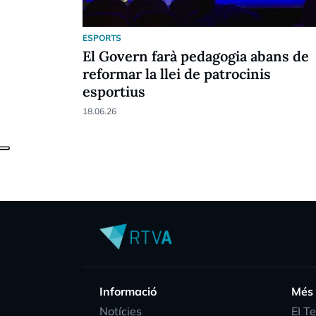
ESPORTS
El Govern farà pedagogia abans de
reformar la llei de patrocinis
esportius
18.06.26
Informació
Més
Notícies
EI T