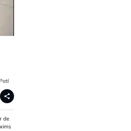
Patí
share
r de
àxims