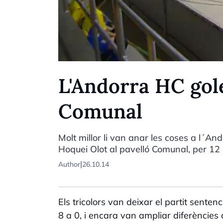
L'Andorra HC golej
Comunal
Molt millor li van anar les coses a l´A
Hoquei Olot al pavelló Comunal, per 12 
|
Author
26.10.14
Els tricolors van deixar el partit sent
8 a 0, i encara van ampliar diferències 