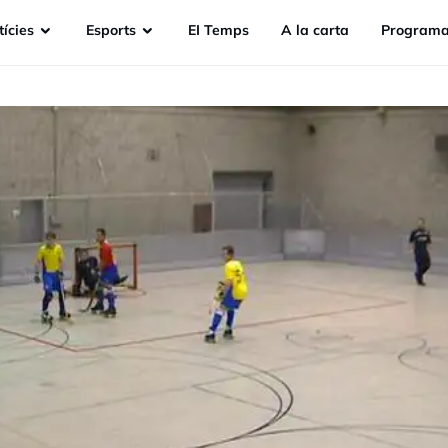
ícies
Esports
EI Temps
A la carta
Programa