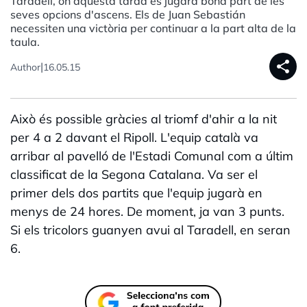
Taradell, on aquesta tarda es jugarà bona part de les
seves opcions d'ascens. Els de Juan Sebastián
necessiten una victòria per continuar a la part alta de la
taula.
share
|
Author
16.05.15
Això és possible gràcies al triomf d'ahir a la nit
per 4 a 2 davant el Ripoll. L'equip català va
arribar al pavelló de l'Estadi Comunal com a últim
classificat de la Segona Catalana. Va ser el
primer dels dos partits que l'equip jugarà en
menys de 24 hores. De moment, ja van 3 punts.
Si els tricolors guanyen avui al Taradell, en seran
6.