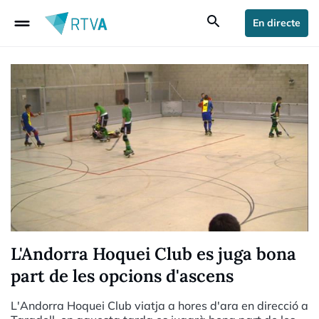
drag_handle
search
En directe
L'Andorra Hoquei Club es juga bona
part de les opcions d'ascens
L'Andorra Hoquei Club viatja a hores d'ara en direcció a