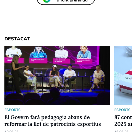
DESTACAT
ESPORTS
ESPORTS
El Govern farà pedagogia abans de
87 cont
reformar la llei de patrocinis esportius
2025 a
18.06.26
16.06.26