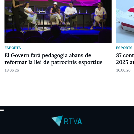
ESPORTS
ESPORTS
El Govern farà pedagogia abans de
87 cont
reformar la llei de patrocinis esportius
2025 a
18.06.26
16.06.26