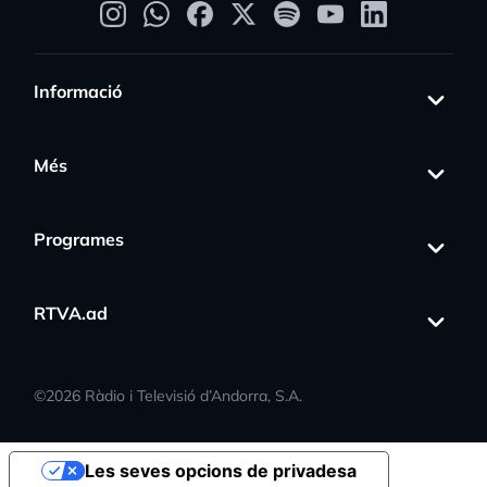
Informació
Més
Programes
RTVA.ad
©
2026
Ràdio i Televisió d’Andorra, S.A.
Les seves opcions de privadesa