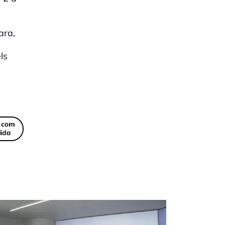
ara,
ls