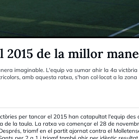
l 2015 de la millor man
nera imaginable. L'equip va sumar ahir la 4a victòria
ricolors, amb aquesta ratxa, s'han col·locat a la zona
tòries per tancar el 2015 han catapultat l'equip des 
·la de la taula. La ratxa va començar el 28 de novembr
Després, triomf en el partit ajornat contra el Molletens
ants per 2 a 1 i triomf també ahir per idèntic resultat