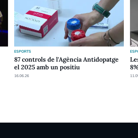
ESPORTS
ESP
87 controls de l'Agència Antidopatge
Le
el 2025 amb un positiu
8
16.06.26
11.0