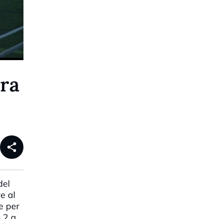
era
share
del
e al
e per
, 2 a