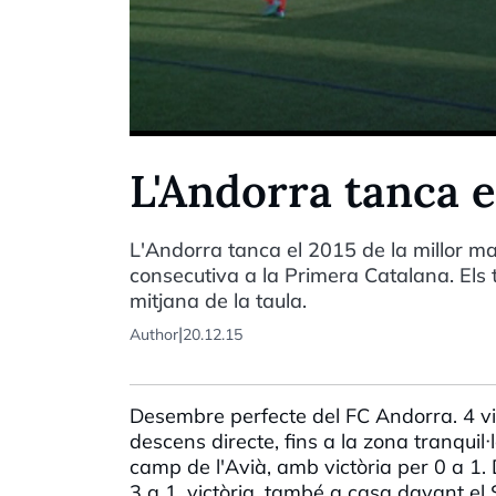
L'Andorra tanca e
L'Andorra tanca el 2015 de la millor ma
consecutiva a la Primera Catalana. Els t
mitjana de la taula.
|
Author
20.12.15
Desembre perfecte del FC Andorra. 4 vic
descens directe, fins a la zona tranquil
camp de l'Avià, amb victòria per 0 a 1. 
3 a 1, victòria, també a casa davant el S