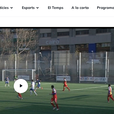
ícies
Esports
EI Temps
A la carta
Programa