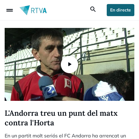
drag_handle
search
En directe
L'Andorra treu un punt del matx
contra l'Horta
En un partit molt seriós el FC Andorra ha arrencat un