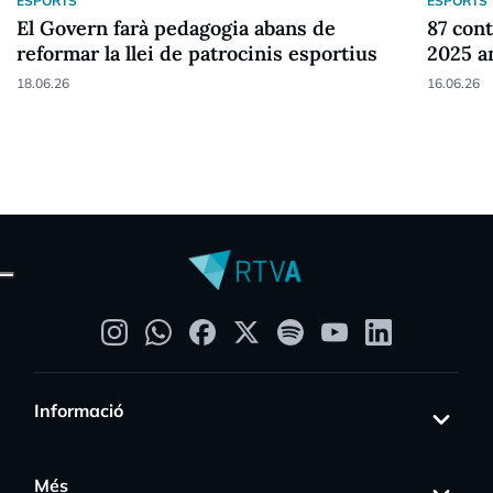
ESPORTS
ESPORTS
El Govern farà pedagogia abans de
87 cont
reformar la llei de patrocinis esportius
2025 a
18.06.26
16.06.26
Informació
Més