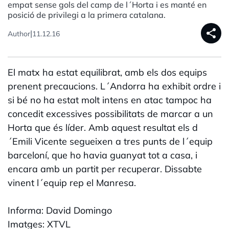
empat sense gols del camp de l´Horta i es manté en
posició de privilegi a la primera catalana.
share
|
Author
11.12.16
El matx ha estat equilibrat, amb els dos equips
prenent precaucions. L´Andorra ha exhibit ordre i
si bé no ha estat molt intens en atac tampoc ha
concedit excessives possibilitats de marcar a un
Horta que és líder. Amb aquest resultat els d
´Emili Vicente segueixen a tres punts de l´equip
barceloní, que ho havia guanyat tot a casa, i
encara amb un partit per recuperar. Dissabte
vinent l´equip rep el Manresa.
Informa: David Domingo
Imatges: XTVL