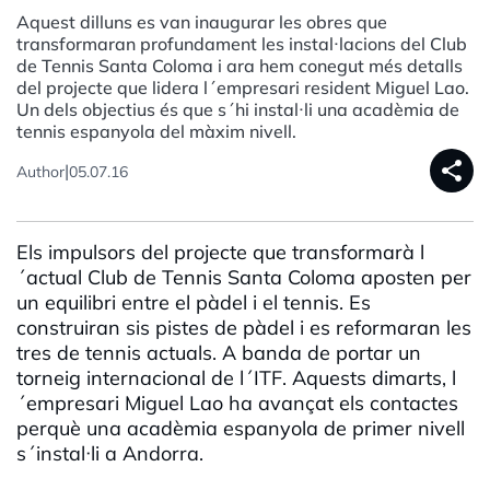
Aquest dilluns es van inaugurar les obres que
transformaran profundament les instal·lacions del Club
de Tennis Santa Coloma i ara hem conegut més detalls
del projecte que lidera l´empresari resident Miguel Lao.
Un dels objectius és que s´hi instal·li una acadèmia de
tennis espanyola del màxim nivell.
share
|
Author
05.07.16
Els impulsors del projecte que transformarà l
´actual Club de Tennis Santa Coloma aposten per
un equilibri entre el pàdel i el tennis. Es
construiran sis pistes de pàdel i es reformaran les
tres de tennis actuals. A banda de portar un
torneig internacional de l´ITF. Aquests dimarts, l
´empresari Miguel Lao ha avançat els contactes
perquè una acadèmia espanyola de primer nivell
s´instal·li a Andorra.