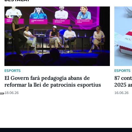
ESPORTS
ESPORTS
El Govern farà pedagogia abans de
87 cont
reformar la llei de patrocinis esportius
2025 a
18.06.26
16.06.26