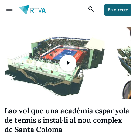
drag_handle
search
En directe
Lao vol que una acadèmia espanyola
de tennis s'instal·li al nou complex
de Santa Coloma