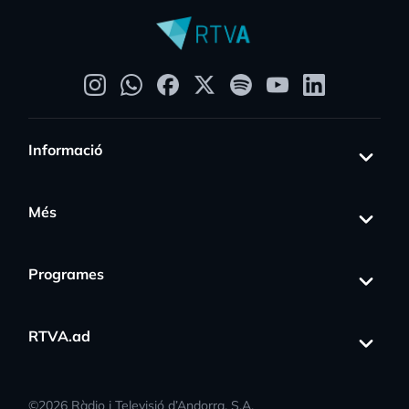
Informació
Més
Programes
RTVA.ad
©
2026
Ràdio i Televisió d’Andorra, S.A.