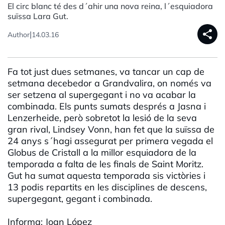
El circ blanc té des d´ahir una nova reina, l´esquiadora
suïssa Lara Gut.
share
|
Author
14.03.16
Fa tot just dues setmanes, va tancar un cap de
setmana decebedor a Grandvalira, on només va
ser setzena al supergegant i no va acabar la
combinada. Els punts sumats després a Jasna i
Lenzerheide, però sobretot la lesió de la seva
gran rival, Lindsey Vonn, han fet que la suïssa de
24 anys s´hagi assegurat per primera vegada el
Globus de Cristall a la millor esquiadora de la
temporada a falta de les finals de Saint Moritz.
Gut ha sumat aquesta temporada sis victòries i
13 podis repartits en les disciplines de descens,
supergegant, gegant i combinada.
Informa: Joan López