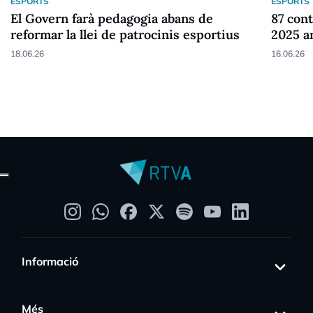
ESPORTS
ESPORTS
El Govern farà pedagogia abans de
87 cont
reformar la llei de patrocinis esportius
2025 a
18.06.26
16.06.26
Informació
Més