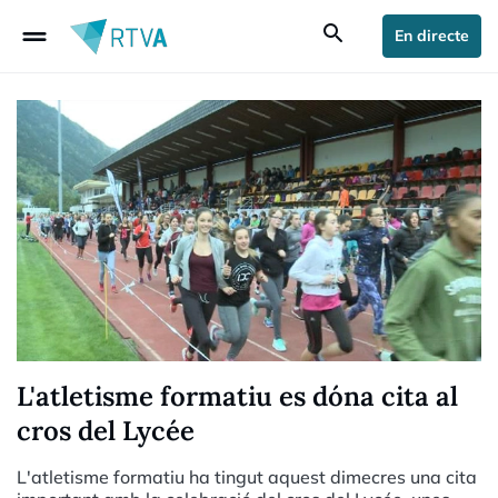
drag_handle
search
En directe
L'atletisme formatiu es dóna cita al
cros del Lycée
L'atletisme formatiu ha tingut aquest dimecres una cita