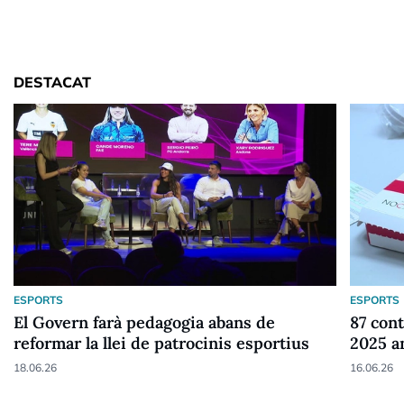
DESTACAT
ESPORTS
ESPORTS
El Govern farà pedagogia abans de
87 cont
reformar la llei de patrocinis esportius
2025 a
18.06.26
16.06.26