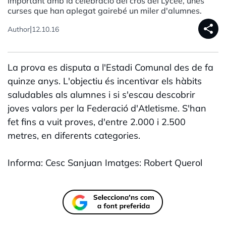
important amb la celebració del cros del Lycée, unes
curses que han aplegat gairebé un miler d'alumnes.
share
|
Author
12.10.16
La prova es disputa a l'Estadi Comunal des de fa
quinze anys. L'objectiu és incentivar els hàbits
saludables als alumnes i si s'escau descobrir
joves valors per la Federació d'Atletisme. S'han
fet fins a vuit proves, d'entre 2.000 i 2.500
metres, en diferents categories.
Informa: Cesc Sanjuan Imatges: Robert Querol