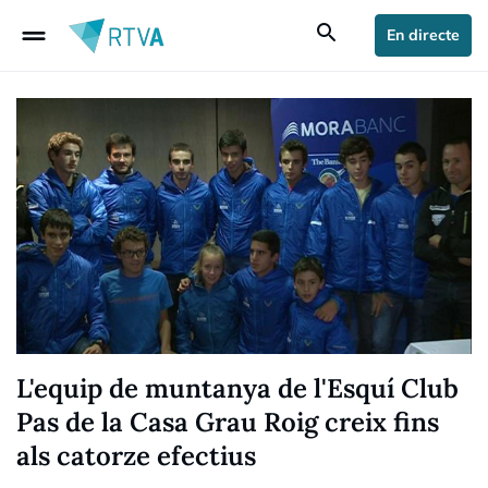
drag_handle
search
En directe
L'equip de muntanya de l'Esquí Club
Pas de la Casa Grau Roig creix fins
als catorze efectius