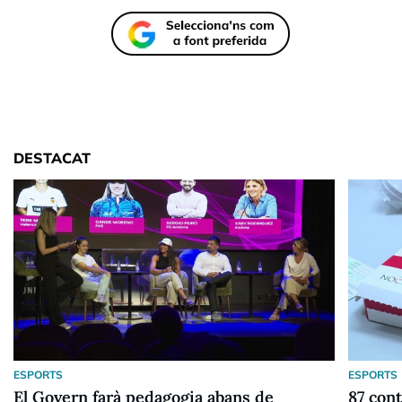
DESTACAT
ESPORTS
ESPORTS
El Govern farà pedagogia abans de
87 cont