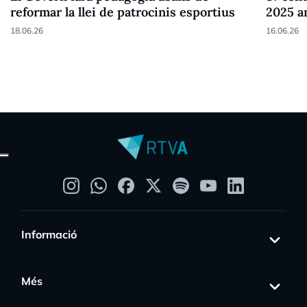
reformar la llei de patrocinis esportius
2025 a
18.06.26
16.06.26
Informació
Més