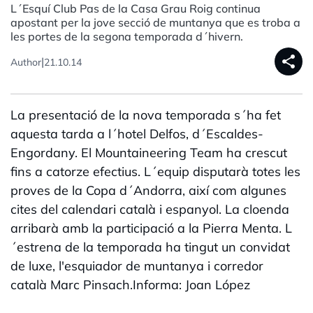
L´Esquí Club Pas de la Casa Grau Roig continua
apostant per la jove secció de muntanya que es troba a
les portes de la segona temporada d´hivern.
share
|
Author
21.10.14
La presentació de la nova temporada s´ha fet
aquesta tarda a l´hotel Delfos, d´Escaldes-
Engordany. El Mountaineering Team ha crescut
fins a catorze efectius. L´equip disputarà totes les
proves de la Copa d´Andorra, així com algunes
cites del calendari català i espanyol. La cloenda
arribarà amb la participació a la Pierra Menta. L
´estrena de la temporada ha tingut un convidat
de luxe, l'esquiador de muntanya i corredor
català Marc Pinsach.Informa: Joan López