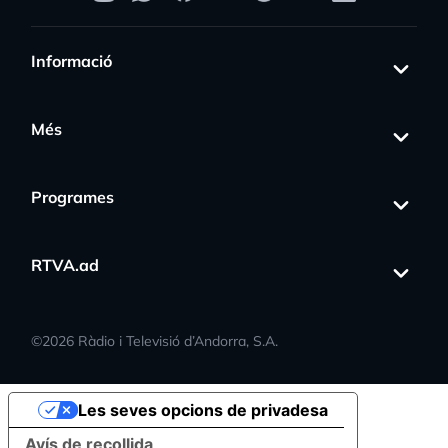
Informació
Més
Programes
RTVA.ad
©
2026
Ràdio i Televisió d’Andorra, S.A.
Les seves opcions de privadesa
Avís de recollida