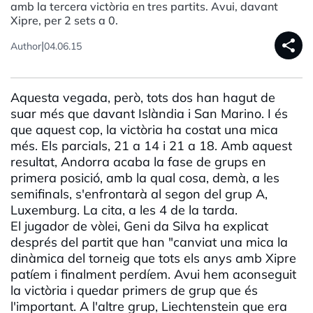
amb la tercera victòria en tres partits. Avui, davant
Xipre, per 2 sets a 0.
share
|
Author
04.06.15
Aquesta vegada, però, tots dos han hagut de
suar més que davant Islàndia i San Marino. I és
que aquest cop, la victòria ha costat una mica
més. Els parcials, 21 a 14 i 21 a 18. Amb aquest
resultat, Andorra acaba la fase de grups en
primera posició, amb la qual cosa, demà, a les
semifinals, s'enfrontarà al segon del grup A,
Luxemburg. La cita, a les 4 de la tarda.
El jugador de vòlei, Geni da Silva ha explicat
després del partit que han "canviat una mica la
dinàmica del torneig que tots els anys amb Xipre
patíem i finalment perdíem. Avui hem aconseguit
la victòria i quedar primers de grup que és
l'important. A l'altre grup, Liechtenstein que era