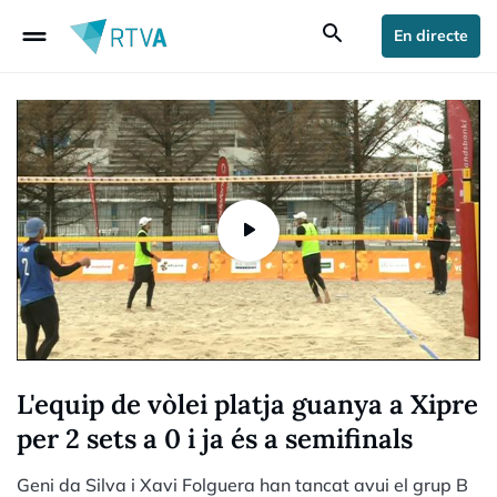
drag_handle
search
En directe
L'equip de vòlei platja guanya a Xipre
per 2 sets a 0 i ja és a semifinals
Geni da Silva i Xavi Folguera han tancat avui el grup B