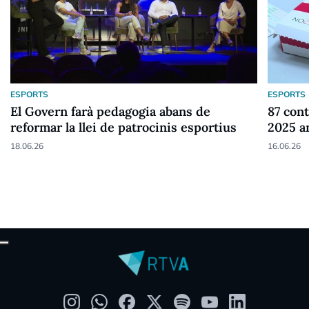
ESPORTS
ESPORTS
El Govern farà pedagogia abans de
87 cont
reformar la llei de patrocinis esportius
2025 a
18.06.26
16.06.26