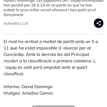
aquest diumenge. Les jugadores de l´equip encampadà
han perdut per 16 a 24 en un partit en què no han
trobat la seva millor versió ofensiva i han patit en el
llançament
share
|
Author
04.12.16
El rival ha arribat a meitat de partit amb un 5 a
11 que ha estat impossible d´aixecar per al
Concòrdia. Amb la derrota les del Principat
reculen a la classificació a primera catalana. L
´equip és setè però empatat amb el quart
classificat.
Informa: David Domingo
Imatges: Ariadna Comas