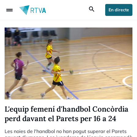
drag_handle
search
En directe
L'equip femení d'handbol Concòrdia
perd davant el Parets per 16 a 24
Les noies de l'handbol no han pogut superar el Parets