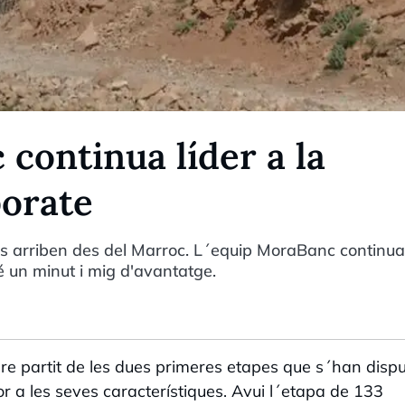
continua líder a la
porate
es arriben des del Marroc. L´equip MoraBanc continua 
é un minut i mig d'avantatge.
re partit de les dues primeres etapes que s´han dispu
or a les seves característiques. Avui l´etapa de 133