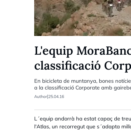
L'equip MoraBanc 
classificació Cor
En bicicleta de muntanya, bones notíci
a la classificació Corporate amb gaireb
|
Author
25.04.16
L´equip andorrà ha estat capaç de treu
l'Atlas, un recorregut que s´adapta mill