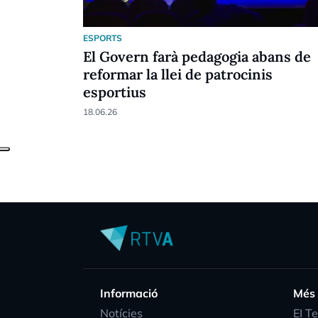
ESPORTS
El Govern farà pedagogia abans de
reformar la llei de patrocinis
esportius
18.06.26
Informació
Més
Notícies
EI T