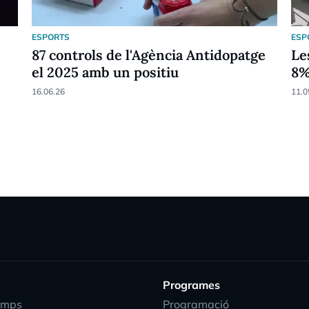
ESPORTS
ESP
87 controls de l'Agència Antidopatge
Le
el 2025 amb un positiu
8
16.06.26
11.0
Programes
emps
Programació