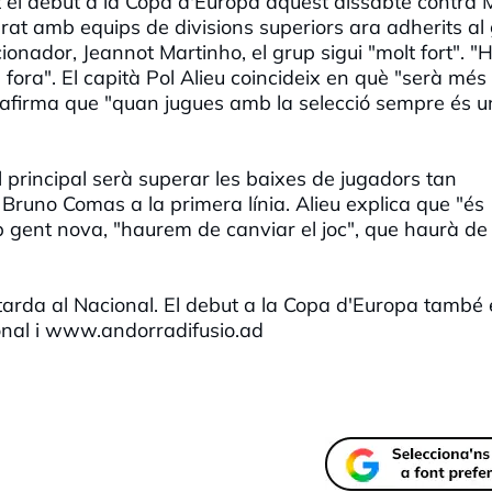
 el debut a la Copa d'Europa aquest dissabte contra M
rat amb equips de divisions superiors ara adherits al
ionador, Jeannot Martinho, el grup sigui "molt fort". 
 fora". El capità Pol Alieu coincideix en què "serà més
ixò afirma que "quan jugues amb la selecció sempre és 
l principal serà superar les baixes de jugadors tan
runo Comas a la primera línia. Alieu explica que "és
mb gent nova, "haurem de canviar el joc", que haurà de
 tarda al Nacional. El debut a la Copa d'Europa també 
onal i www.andorradifusio.ad