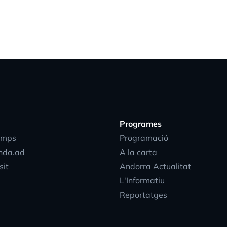
Programes
emps
Programació
nda.ad
A la carta
sit
Andorra Actualitat
L'Informatiu
Reportatges