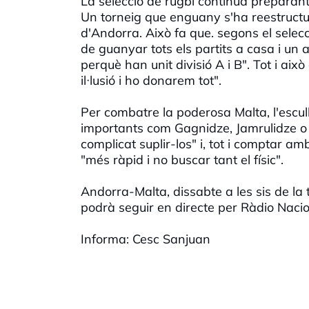
La selecció de rugbi continua preparant
Un torneig que enguany s'ha reestructu
d'Andorra. Això fa que. segons el selecc
de guanyar tots els partits a casa i un a
perquè han unit divisió A i B". Tot i a
il·lusió i ho donarem tot".
Per combatre la poderosa Malta, l'escul
importants com Gagnidze, Jamrulidze o B
complicat suplir-los" i, tot i comptar a
"més ràpid i no buscar tant el físic".
Andorra-Malta, dissabte a les sis de la
podrà seguir en directe per Ràdio Naci
Informa: Cesc Sanjuan