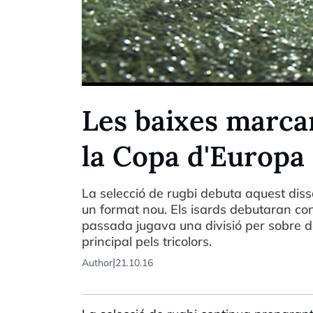
Les baixes marcar
la Copa d'Europa
La selecció de rugbi debuta aquest dis
un format nou. Els isards debutaran con
passada jugava una divisió per sobre de
principal pels tricolors.
|
Author
21.10.16