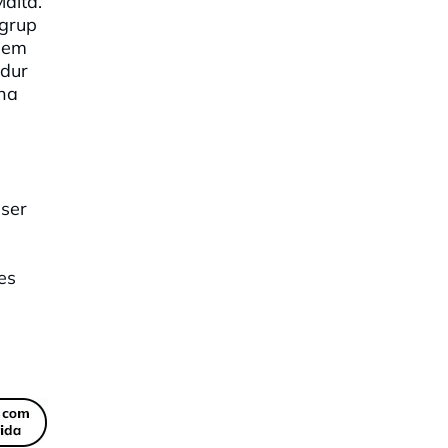
alta.
 grup
"Hem
 dur
una
 ser
es