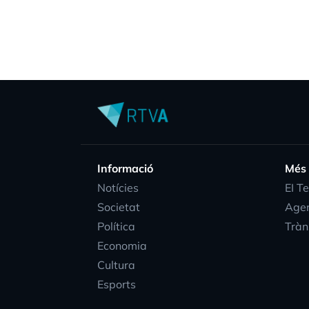
Informació
Més
Notícies
EI T
Societat
Age
Política
Tràn
Economia
Cultura
Esports