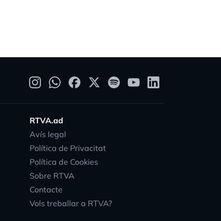
RTVA.ad
Avís legal
Política de Privacitat
Política de Cookies
Sobre RTVA
Contacte
Vols treballar a RTVA?