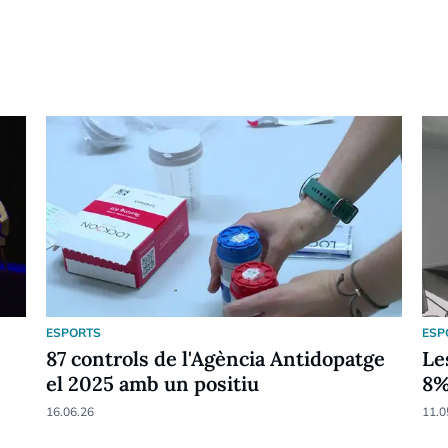
ESPORTS
ESP
87 controls de l'Agència Antidopatge
Le
el 2025 amb un positiu
8
16.06.26
11.0