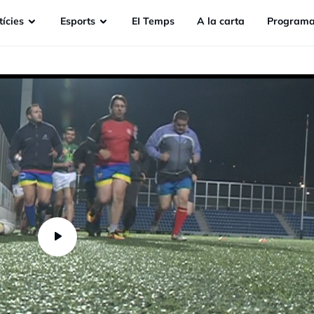
ícies
Esports
EI Temps
A la carta
Programa