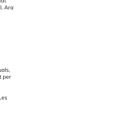
nat
l. Ara
als,
t per
Les