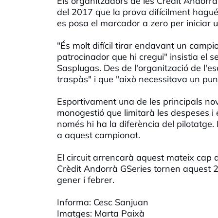
Els organitzadors de les Crèdit Andorr
del 2017 que la prova difícilment hagué
es posa el marcador a zero per iniciar 
"És molt difícil tirar endavant un camp
patrocinador que hi cregui" insistia el 
Sasplugas. Des de l'organització de l'
traspàs" i que "això necessitava un punt 
Esportivament una de les principals nov
monogestió que limitarà les despeses i 
només hi ha la diferència del pilotatge.
a aquest campionat.
El circuit arrencarà aquest mateix cap
Crèdit Andorrà GSeries tornen aquest 2
gener i febrer.
Informa: Cesc Sanjuan
Imatges: Marta Paixà