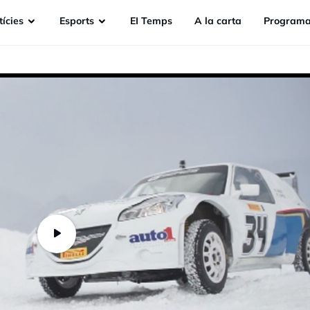
ícies
Esports
EI Temps
A la carta
Programa