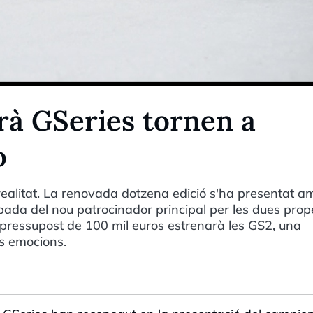
rà GSeries tornen a
o
realitat. La renovada dotzena edició s'ha presentat a
ibada del nou patrocinador principal per les dues prop
pressupost de 100 mil euros estrenarà les GS2, una
s emocions.