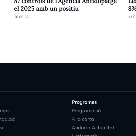
87 controls de l'Agència Antidopatge
Le
el 2025 amb un positiu
8
16.06.26
11.0
Programes
emps
Programació
nda.ad
A la carta
sit
Andorra Actualitat