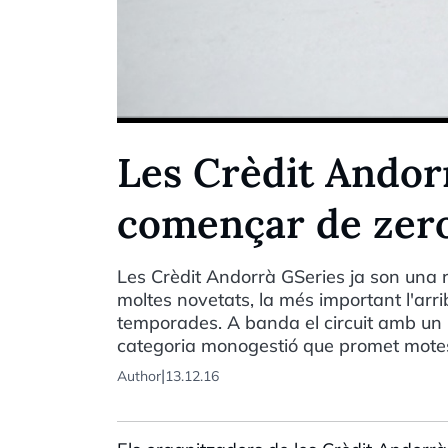
Les Crèdit Andor
començar de zer
Les Crèdit Andorrà GSeries ja son una 
moltes novetats, la més important l'arr
temporades. A banda el circuit amb un 
categoria monogestió que promet mote
|
Author
13.12.16