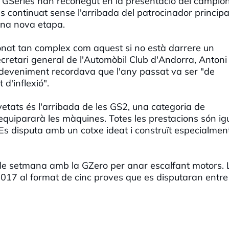
à GSeries han reconegut en la presentació del campio
s continuat sense l'arribada del patrocinador principa
una nova etapa.
ionat tan complex com aquest si no està darrere un
secretari general de l'Automòbil Club d'Andorra, Antoni
esdeveniment recordava que l'any passat va ser "de
d'inflexió".
etats és l'arribada de les GS2, una categoria de
equipararà les màquines. Totes les prestacions són igu
 Es disputa amb un cotxe ideat i construït especialmen
 de setmana amb la GZero per anar escalfant motors. 
017 al format de cinc proves que es disputaran entre