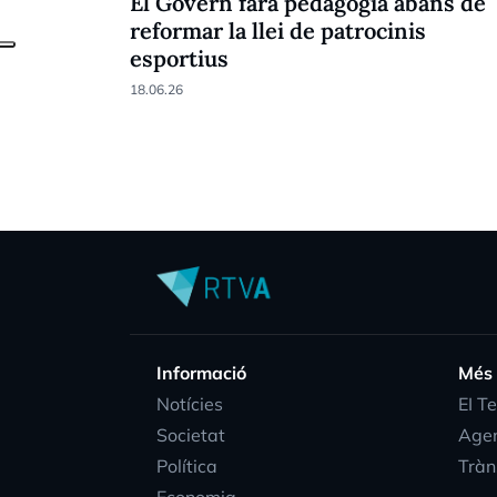
El Govern farà pedagogia abans de
reformar la llei de patrocinis
esportius
18.06.26
Informació
Més
Notícies
EI T
Societat
Age
Política
Tràn