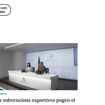
ORTS
ESPORTS
s subvencions esportives pugen el
Festival d