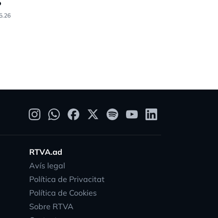
%
Racing (6-
5.26
05.04.26
RTVA.ad
Avís legal
Política de Privacitat
Política de Cookies
Sobre RTVA