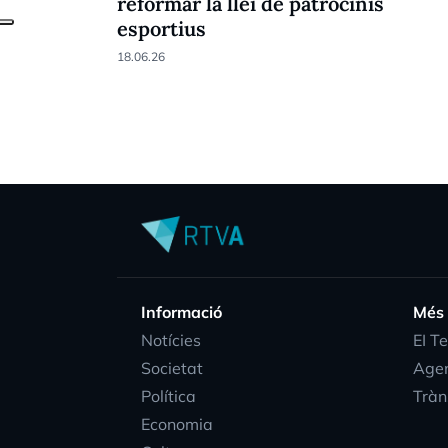
reformar la llei de patrocinis
esportius
18.06.26
Informació
Més
Notícies
EI T
Societat
Age
Política
Tràn
Economia