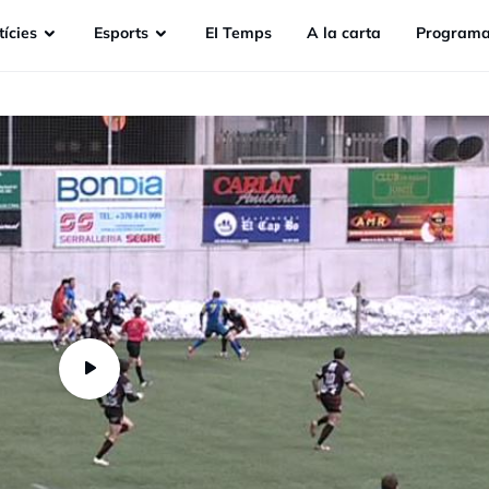
ícies
Esports
EI Temps
A la carta
Programa