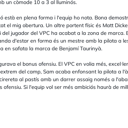
b un còmode 10 a 3 al lluminós.
ló està en plena forma i l'equip ho nota. Bona demost
 el mig obertura. Un altre portent físic és Matt Dicke
 del jugador del VPC ha acabat a la zona de marca. E
anda d'estar en forma és un mestre amb la pilota a le
xa en safata la marca de Benjamí Taurinyà.
urava el bonus ofensiu. El VPC en volia més, excel·le
a extrem del camp, Sam acaba enfonsant la pilota a l'
cirereta al pastís amb un darrer assaig només a l'aba
ofensiu. Si l'equip vol ser més ambiciós haurà de mil