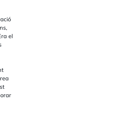
ració
ns,
ra el
s
nt
àrea
st
lorar