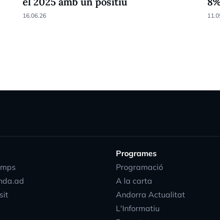
el 2025 amb un positiu
8
16.06.26
11.0
Programes
emps
Programació
nda.ad
A la carta
sit
Andorra Actualitat
L'Informatiu