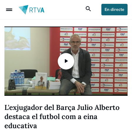
drag_handle
search
En directe
L'exjugador del Barça Julio Alberto
destaca el futbol com a eina
educativa