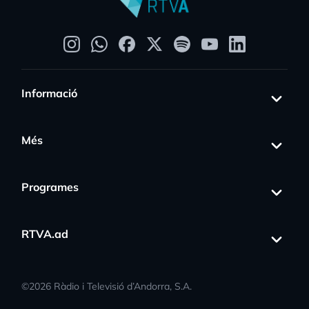
Informació
Més
Programes
RTVA.ad
©
2026
Ràdio i Televisió d’Andorra, S.A.