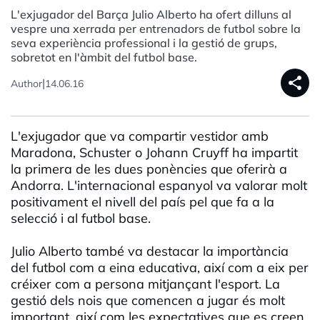
L'exjugador del Barça Julio Alberto ha ofert dilluns al
vespre una xerrada per entrenadors de futbol sobre la
seva experiència professional i la gestió de grups,
sobretot en l'àmbit del futbol base.
share
|
Author
14.06.16
L'exjugador que va compartir vestidor amb
Maradona, Schuster o Johann Cruyff ha impartit
la primera de les dues ponències que oferirà a
Andorra. L'internacional espanyol va valorar molt
positivament el nivell del país pel que fa a la
selecció i al futbol base.
Julio Alberto també va destacar la importància
del futbol com a eina educativa, així com a eix per
créixer com a persona mitjançant l'esport. La
gestió dels nois que comencen a jugar és molt
important, així com les expectatives que es creen