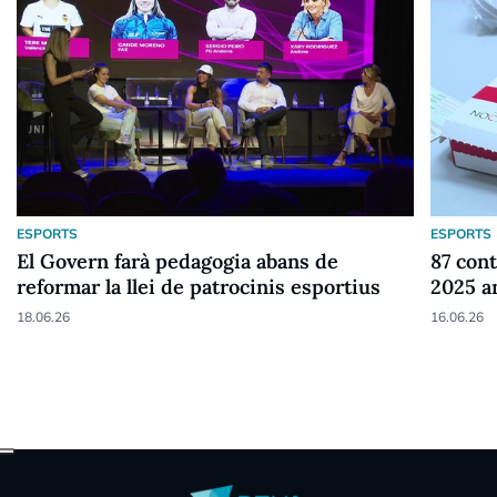
ESPORTS
ESPORTS
El Govern farà pedagogia abans de
87 cont
reformar la llei de patrocinis esportius
2025 a
18.06.26
16.06.26