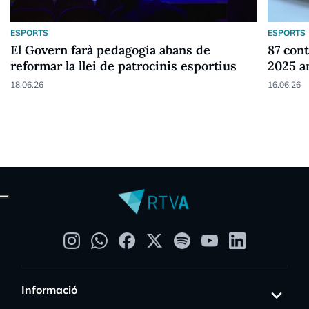
ESPORTS
ESPORTS
El Govern farà pedagogia abans de
87 cont
reformar la llei de patrocinis esportius
2025 a
18.06.26
16.06.26
Informació