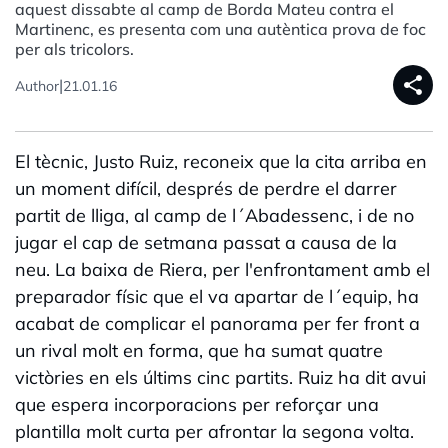
aquest dissabte al camp de Borda Mateu contra el
Martinenc, es presenta com una autèntica prova de foc
per als tricolors.
share
|
Author
21.01.16
El tècnic, Justo Ruiz, reconeix que la cita arriba en
un moment difícil, després de perdre el darrer
partit de lliga, al camp de l´Abadessenc, i de no
jugar el cap de setmana passat a causa de la
neu. La baixa de Riera, per l'enfrontament amb el
preparador físic que el va apartar de l´equip, ha
acabat de complicar el panorama per fer front a
un rival molt en forma, que ha sumat quatre
victòries en els últims cinc partits. Ruiz ha dit avui
que espera incorporacions per reforçar una
plantilla molt curta per afrontar la segona volta.