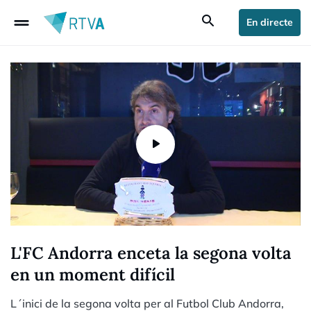
drag_handle
search
En directe
L'FC Andorra enceta la segona volta
en un moment difícil
L´inici de la segona volta per al Futbol Club Andorra,