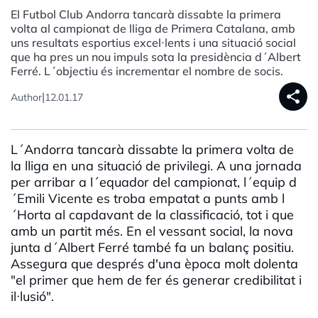
El Futbol Club Andorra tancarà dissabte la primera
volta al campionat de lliga de Primera Catalana, amb
uns resultats esportius excel·lents i una situació social
que ha pres un nou impuls sota la presidència d´Albert
Ferré. L´objectiu és incrementar el nombre de socis.
share
|
Author
12.01.17
L´Andorra tancarà dissabte la primera volta de
la lliga en una situació de privilegi. A una jornada
per arribar a l´equador del campionat, l´equip d
´Emili Vicente es troba empatat a punts amb l
´Horta al capdavant de la classificació, tot i que
amb un partit més. En el vessant social, la nova
junta d´Albert Ferré també fa un balanç positiu.
Assegura que després d'una època molt dolenta
"el primer que hem de fer és generar credibilitat i
il·lusió".