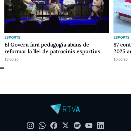
ESPORTS
ESPORTS
El Govern farà pedagogia abans de
87 cont
reformar la llei de patrocinis esportius
2025 a
18.06.26
16.06.26