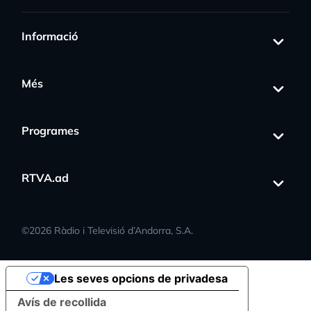
Informació
Més
Programes
RTVA.ad
©
2026
Ràdio i Televisió d’Andorra, S.A.
Les seves opcions de privadesa
Avís de recollida