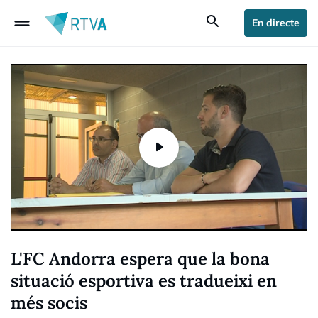
drag_handle
search
En directe
L'FC Andorra espera que la bona
situació esportiva es tradueixi en
més socis