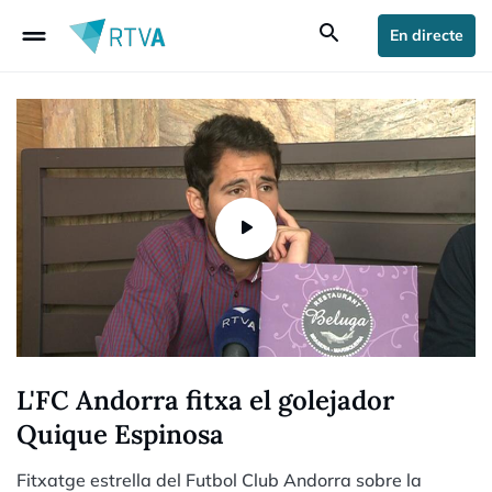
drag_handle
search
En directe
L'FC Andorra fitxa el golejador
Quique Espinosa
Fitxatge estrella del Futbol Club Andorra sobre la