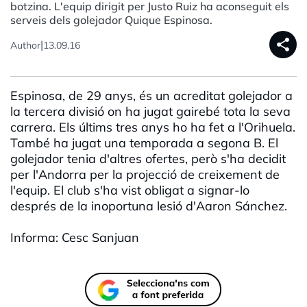
botzina. L'equip dirigit per Justo Ruiz ha aconseguit els
serveis dels golejador Quique Espinosa.
share
|
Author
13.09.16
Espinosa, de 29 anys, és un acreditat golejador a
la tercera divisió on ha jugat gairebé tota la seva
carrera. Els últims tres anys ho ha fet a l'Orihuela.
També ha jugat una temporada a segona B. El
golejador tenia d'altres ofertes, però s'ha decidit
per l'Andorra per la projecció de creixement de
l'equip. El club s'ha vist obligat a signar-lo
després de la inoportuna lesió d'Aaron Sánchez.
Informa: Cesc Sanjuan