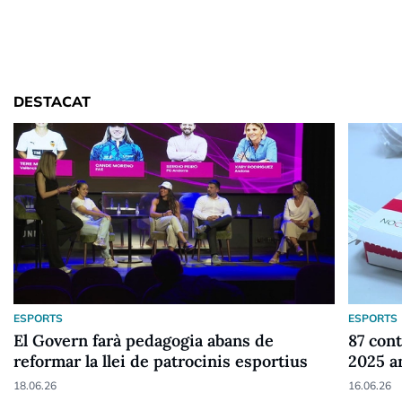
DESTACAT
ESPORTS
ESPORTS
El Govern farà pedagogia abans de
87 cont
reformar la llei de patrocinis esportius
2025 a
18.06.26
16.06.26