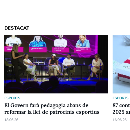
DESTACAT
ESPORTS
ESPORTS
El Govern farà pedagogia abans de
87 cont
reformar la llei de patrocinis esportius
2025 a
18.06.26
16.06.26