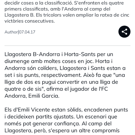
decidir coses a la classificació. S'enfronten els quatre
primers classificats, amb l'Andorra al camp del
Llagostera B. Els tricolors volen ampliar la ratxa de cinc
victòries consecutives.
share
|
Author
07.04.17
Llagostera B-Andorra i Horta-Sants per un
diumenge amb moltes coses en joc. Horta i
Andorra són colíders, Llagostera i Sants estan a
set i sis punts, respectivament. Això fa que "una
lliga de dos es pugui convertir en una lliga de
quatre o de sis", afirma el jugador de l'FC
Andorra, Emili Garcia.
Els d'Emili Vicente estan sòlids, encadenen punts
i decideixen partits ajustats. Un escenari que
només pot generar confiança. Al camp del
Llagostera, però, s'espera un altre compromís