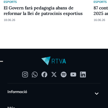
ESPORTS
ESPORTS
El Govern farà pedagogia abans de
87 cont
reformar la llei de patrocinis esportius
2025 a
18.06.26
16.06.26
Informació