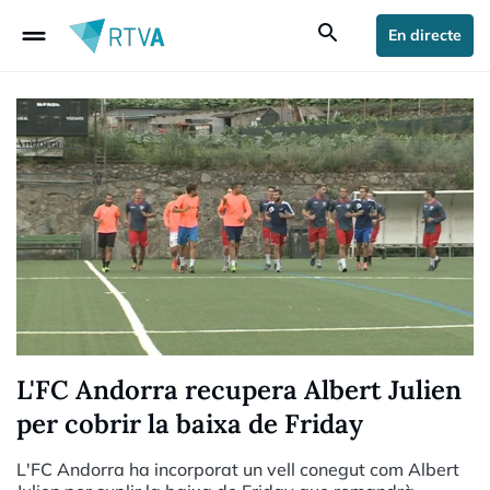
drag_handle
search
En directe
L'FC Andorra recupera Albert Julien
per cobrir la baixa de Friday
L'FC Andorra ha incorporat un vell conegut com Albert