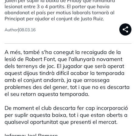
Julien per suplir la baixa de Friday que romandrà
lesionat entre 3 o 4 partits. El porter que havia
abandonat el país per motius laborals tornarà al
Principat per ajudar el conjunt de Justo Ruiz.
share
|
Author
08.03.16
A més, també s'ha conegut la recaiguda de la
lesió de Robert Font, que l'allunyarà novament
dels terrenys de joc. El jugador que serà operat
aquest dijous tindrà difícil acabar la temporada
amb el conjunt andorrà, ja que arrossega
problemes des del gener, tot i que no es descarta
el seu retorn aquesta temporada.
De moment el club descarta fer cap incorporació
per suplir aquesta baixa, tot i que estan oberts a
qualsevol oportunitat que presenti el mercat.
Informa: Joel Romero