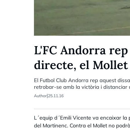
L'FC Andorra rep 
directe, el Mollet
El Futbol Club Andorra rep aquest diss
retrobar-se amb la victòria i distanciar u
|
Author
25.11.16
L´equip d´Emili Vicente va encaixar l
del Martinenc. Contra el Mollet no podr