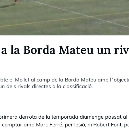
a la Borda Mateu un riv
abte el Mollet al camp de la Borda Mateu amb l´object
n dels rivals directes a la classificació.
a primera derrota de la temporada diumenge passat a
à comptar amb Marc Ferré, per lesió, ni Robert Font, p