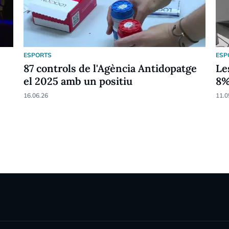
ESPORTS
ESP
87 controls de l'Agència Antidopatge
Le
el 2025 amb un positiu
8
16.06.26
11.0