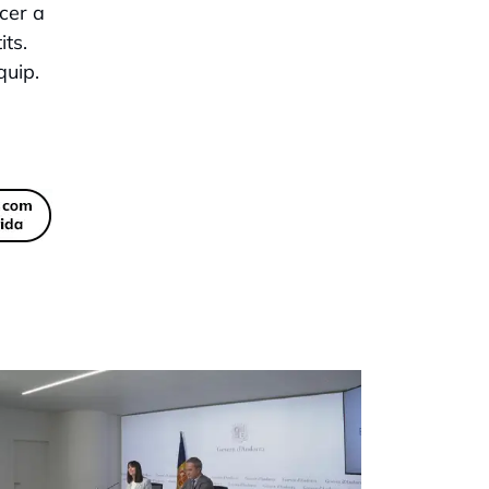
cer a
ts.
quip.