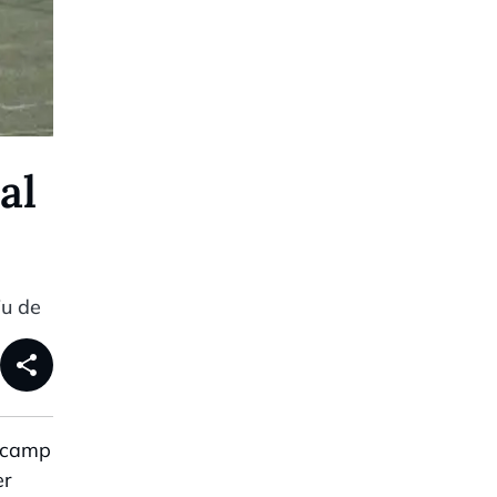
al
iu de
share
l camp
er