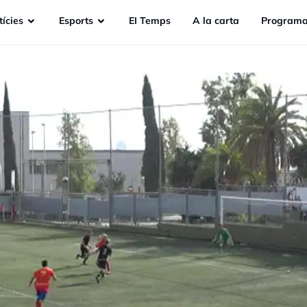
ícies
Esports
EI Temps
A la carta
Programa