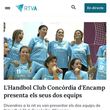
drag_handle
search
En directe
L'Handbol Club Concòrdia d'Encamp
presenta els seus dos equips
Divendres a la nit es van presentar els dos equips de