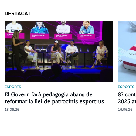
DESTACAT
ESPORTS
ESPORTS
El Govern farà pedagogia abans de
87 cont
reformar la llei de patrocinis esportius
2025 a
18.06.26
16.06.26