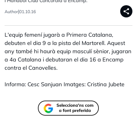
l'Handbol Club Concòrdia d'Encamp.
share
|
Author
01.10.16
L'equip femení jugarà a Primera Catalana,
debuten el dia 9 a la pista del Martorell. Aquest
any també hi haurà equip masculí sènior, jugaran
a 4a Catalana i debutaran el dia 16 a Encamp
contra el Canovelles.
Informa: Cesc Sanjuan Imatges: Cristina Jubete