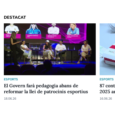
DESTACAT
ESPORTS
ESPORTS
El Govern farà pedagogia abans de
87 cont
reformar la llei de patrocinis esportius
2025 a
18.06.26
16.06.26