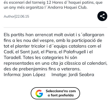
és escenari del torneig 12 Hores d´hoquei patins, que
un any més organitza l´Andorra Hoquei Club.
share
|
Author
22.06.15
Els partits han arrencat molt aviat i s´allargaran
fins a les nou del vespre, amb la participació de
tot el planter tricolor i d´equips catalans com el
Cadí, el Sant Just, el Piera, el Palafrugell i el
Taradell. Totes les categories hi són
representades en una cita ja clàssica al calendari,
des de prebenjamins fins a veterans.
Informa: Joan López Imatge: Jordi Seabra