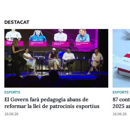
DESTACAT
ESPORTS
ESPORTS
El Govern farà pedagogia abans de
87 cont
reformar la llei de patrocinis esportius
2025 a
18.06.26
16.06.26