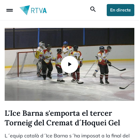
drag_handle
search
En directe
L'Ice Barna s'emporta el tercer
Torneig del Cremat d´Hoquei Gel
L´equip català d´Ice Barna s´ha imposat a la final del