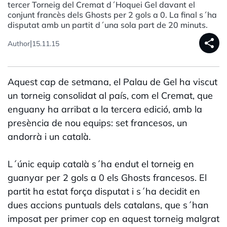
tercer Torneig del Cremat d´Hoquei Gel davant el
conjunt francès dels Ghosts per 2 gols a 0. La final s´ha
disputat amb un partit d´una sola part de 20 minuts.
share
|
Author
15.11.15
Aquest cap de setmana, el Palau de Gel ha viscut
un torneig consolidat al país, com el Cremat, que
enguany ha arribat a la tercera edició, amb la
presència de nou equips: set francesos, un
andorrà i un català.
L´únic equip català s´ha endut el torneig en
guanyar per 2 gols a 0 els Ghosts francesos. El
partit ha estat força disputat i s´ha decidit en
dues accions puntuals dels catalans, que s´han
imposat per primer cop en aquest torneig malgrat