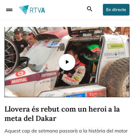
drag_handle
search
En directe
Llovera és rebut com un heroi a la
meta del Dakar
Aquest cap de setmana passarà a la història del motor