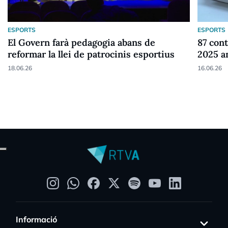
ESPORTS
ESPORTS
El Govern farà pedagogia abans de
87 cont
reformar la llei de patrocinis esportius
2025 a
18.06.26
16.06.26
Informació