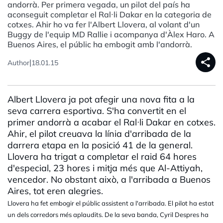
andorrà. Per primera vegada, un pilot del país ha
aconseguit completar el Ral·li Dakar en la categoria de
cotxes. Ahir ho va fer l'Albert Llovera, al volant d'un
Buggy de l'equip MD Rallie i acompanya d'Àlex Haro. A
Buenos Aires, el públic ha embogit amb l'andorrà.
share
|
Author
18.01.15
Albert Llovera ja pot afegir una nova fita a la
seva carrera esportiva. S'ha convertit en el
primer andorrà a acabar el Ral·li Dakar en cotxes.
Ahir, el pilot creuava la línia d'arribada de la
darrera etapa en la posició 41 de la general.
Llovera ha trigat a completar el raid 64 hores
d'especial, 23 hores i mitja més que Al-Attiyah,
vencedor. No obstant això, a l'arribada a Buenos
Aires, tot eren alegries.
Llovera ha fet embogir el públic assistent a l'arribada. El pilot ha estat
un dels corredors més aplaudits.
De la seva banda, Cyril Despres ha