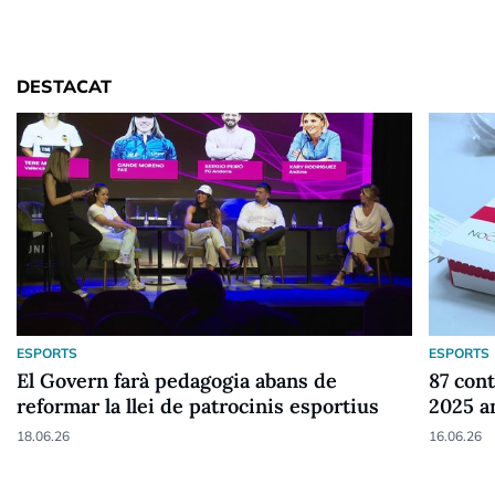
DESTACAT
ESPORTS
ESPORTS
El Govern farà pedagogia abans de
87 cont
reformar la llei de patrocinis esportius
2025 a
18.06.26
16.06.26