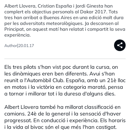
Albert Llovera, Cristian España i Jordi Ginesta han
complert els objectius personals al Dakar 2017. Tots
tres han arribat a Buenos Aires en una edició molt dura
per les adversitats meteorològiques. Ja descansen al
Principat, on aquest matí han relatat i compartit la seva
experiència.
share
|
Author
20.01.17
Els tres pilots s'han vist poc durant la cursa, on
les dinàmiques eren ben diferents. Avui s'han
reunit a l'Automòbil Club. España, amb un 21è lloc
en motos i la victòria en categoria marató, pensa
a tornar i millorar tot i la duresa d'alguns dies.
Albert Llovera també ha millorat classificació en
camions. 24è de la general i la sensació d'haver
progressat. En conducció i experiència. Els horaris
i la vida al bivac són el que més l'han castigat.