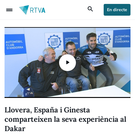
drag_handle
search
En directe
Llovera, España i Ginesta
comparteixen la seva experiència al
Dakar