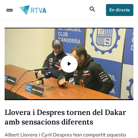
drag_handle
search
En directe
Llovera i Despres tornen del Dakar
amb sensacions diferents
Albert Llovera i Cyril Despres han compartit aquesta