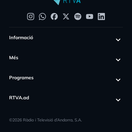
Informació
Més
Programes
RTVA.ad
©
2026
Ràdio i Televisió d’Andorra, S.A.