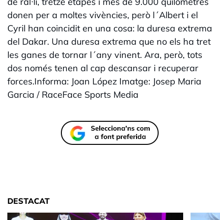
de ral·li, tretze etapes i més de 9.000 quilòmetres
donen per a moltes vivències, però l´Albert i el
Cyril han coincidit en una cosa: la duresa extrema
del Dakar. Una duresa extrema que no els ha tret
les ganes de tornar l´any vinent. Ara, però, tots
dos només tenen al cap descansar i recuperar
forces.Informa: Joan López Imatge: Josep Maria
Garcia / RaceFace Sports Media
DESTACAT