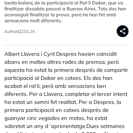
tarda balanç de la participació al Ral·li Dakar, que va
finalitzar dissabte passat a Buenos Aires. Tots dos han
aconseguit finalitzar la prova, però ho han fet amb
sensacions molt diferents.
share
|
Author
22.01.15
Albert Llovera i Cyril Despres havien coincidit
abans en moltes altres rodes de premsa, però
aquesta ha estat la primera després de compartir
participació al Dakar en cotxes. Els dos han
acabat el ral·li, però amb sensacions ben
diferents. Per a Llovera, completar el tercer intent
ha estat un somni fet realitat. Per a Despres, la
primera participació en cotxes després de
guanyar cinc vegades en motos, ha estat
sobretot un any d´aprenentatge.Dues setmanes