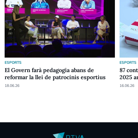
ESPORTS
ESPORTS
El Govern farà pedagogia abans de
87 cont
reformar la llei de patrocinis esportius
2025 a
18.06.26
16.06.26