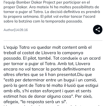
l'equip Bomber Dakar Project per participar en el
proper Dakar. Ara mateix hi ha moltes possibilitats de
tornar a pujar al Tatra. La decisió definitiva es prendrà
la propera setmana. El pilot vol evitar tancar l'acord
sobre la botzina com la temporada passada.
share
|
Author
14.09.16
L'equip Tatra va quedar molt content amb el
treball al costat de Llovera la campanya
passada. El pilot, també. Tot condueix a un acord
per tornar a pujar al Tatra. Amb tot, Llovera
encara no vol tancar la porta definitivament a
altres ofertes que se li han presentat.Diu que
"està per determinar entre un bugui i un camió,
però la gent de Tatra té molta il·lusió que estigui
amb ells, s'hi estan esforçant i quan et sents
estimat has de donar alguna cosa". Per això,
afegeix, "la resposta serà un sí".