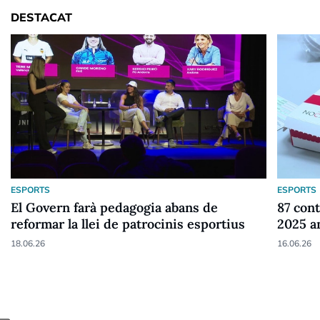
DESTACAT
ESPORTS
ESPORTS
El Govern farà pedagogia abans de
87 cont
reformar la llei de patrocinis esportius
2025 a
18.06.26
16.06.26