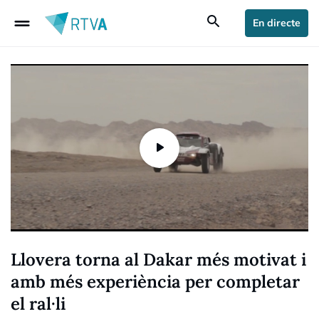
drag_handle
search
En directe
Llovera torna al Dakar més motivat i
amb més experiència per completar
el ral·li