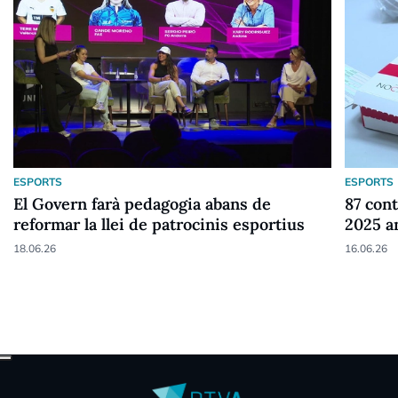
ESPORTS
ESPORTS
El Govern farà pedagogia abans de
87 cont
reformar la llei de patrocinis esportius
2025 a
18.06.26
16.06.26