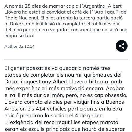
A només 25 dies de marxar cap a l´Argentina, Albert
Llovera ha estat el convidat al cafè de l´"Ara i aquí", de
Ràdio Nacional. El pilot afronta la tercera participació
al Dakar amb la il·lusió de completar el ral·li més dur
del món per primera vegada i conscient que no serà una
empresa fàcil.
share
|
Author
02.12.14
El gener passat es va quedar a només tres
etapes de completar els nou mil quilòmetres del
Dakar i aquest any Albert Llovera hi torna, amb
més experiència i més motivació encara. Acabar
el ral·li més dur del món, però, no és cap obsessió.
Llovera compta els dies per viatjar fins a Buenos
Aires, on els 414 vehicles participants en la 37a
edició prendran la sortida el 4 de gener.
L´exigència del recorregut i les etapes marató
seran els esculls principals que haurà de superar