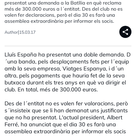
presentat una demanda a la Batllia en què reclama
més de 300.000 euros a l´entitat. Des del club no es
volen fer declaracions, però el dia 30 es farà una
assemblea extraordinària per informar els socis.
share
|
Author
15.03.17
Lluís España ha presentat una doble demanda. D
´una banda, pels desplaçaments fets per l´equip
amb la seva empresa, Viatges Espanya, i d´un
altra, pels pagaments que hauria fet de la seva
butxaca durant els tres anys en què va dirigir el
club. En total, més de 300.000 euros.
Des de l´entitat no es volen fer valoracions, però
s´insisteix que se li han demanat uns justificants
que no ha presentat. L'actual president, Albert
Ferré, ha anunciat que el dia 30 es farà una
assemblea extraordinària per informar els socis