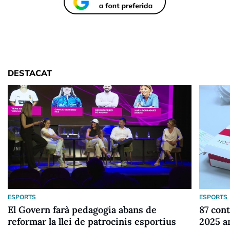
DESTACAT
ESPORTS
ESPORTS
El Govern farà pedagogia abans de
87 cont
reformar la llei de patrocinis esportius
2025 a