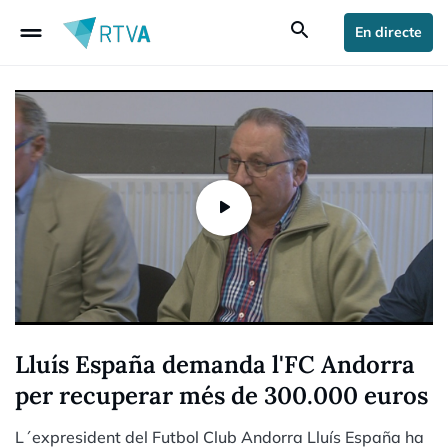
drag_handle
search
En directe
Lluís España demanda l'FC Andorra
per recuperar més de 300.000 euros
L´expresident del Futbol Club Andorra Lluís España ha