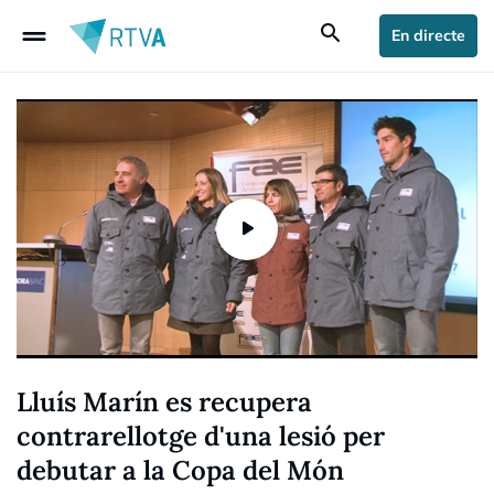
drag_handle
search
En directe
Lluís Marín es recupera
contrarellotge d'una lesió per
debutar a la Copa del Món