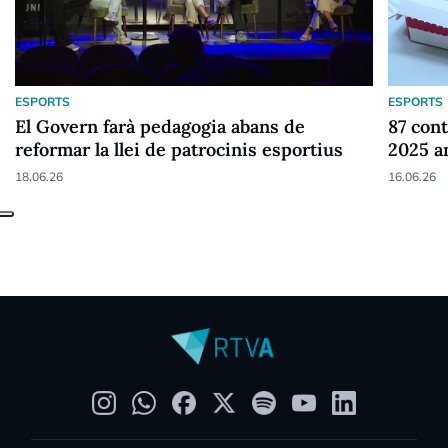
ESPORTS
ESPORTS
El Govern farà pedagogia abans de
87 cont
reformar la llei de patrocinis esportius
2025 a
18.06.26
16.06.26