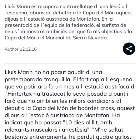
Lluís Marín es recupera contrarellotge d´una lesió a l
´esquena, abans de debutar a la Copa del Món aquest
dijous a l´estació austríaca de Montafon. En la
presentació de l´equip de la federació, el surfista de
neu s´ha mostrat ambiciós pel que fa als objectius a la
Copa del Món i el Mundial de Sierra Nevada.
share
|
Author
12.12.16
Lluís Marín no ha pogut gaudir d´una
pretemporada tranquil·la. El fort cop a l´esquena
que va patir ara fa un mes a l´estació austríaca d
´Hintertux ha trastocat la seva posada a punt i
farà que no arribi en les millors condicions al
debut a la Copa del Món de boarder cross, aquest
dijous a l´estació austríaca de Montafon. Ha
indicat que ha passat "10 dies al llit, amb
relaxants musculars i anestèsia". "M'he saltat
bastants entrenaments, he perdut quatre quilos,