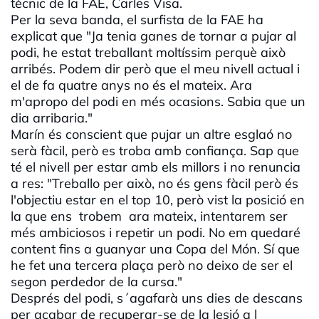
tècnic de la FAE, Carles Visa.
Per la seva banda, el surfista de la FAE ha
explicat que "Ja tenia ganes de tornar a pujar al
podi, he estat treballant moltíssim perquè això
arribés. Podem dir però que el meu nivell actual i
el de fa quatre anys no és el mateix. Ara
m'apropo del podi en més ocasions. Sabia que un
dia arribaria."
Marín és conscient que pujar un altre esglaó no
serà fàcil, però es troba amb confiança. Sap que
té el nivell per estar amb els millors i no renuncia
a res: "Treballo per això, no és gens fàcil però és
l'objectiu estar en el top 10, però vist la posició en
la que ens trobem ara mateix, intentarem ser
més ambiciosos i repetir un podi. No em quedaré
content fins a guanyar una Copa del Món. Sí que
he fet una tercera plaça però no deixo de ser el
segon perdedor de la cursa."
Després del podi, s´agafarà uns dies de descans
per acabar de recuperar-se de la lesió a l