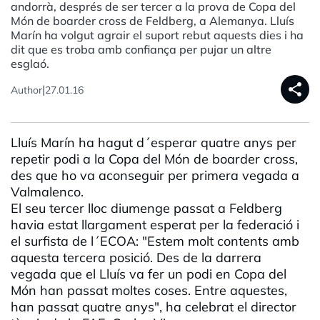
andorrà, després de ser tercer a la prova de Copa del
Món de boarder cross de Feldberg, a Alemanya. Lluís
Marín ha volgut agrair el suport rebut aquests dies i ha
dit que es troba amb confiança per pujar un altre
esglaó.
share
|
Author
27.01.16
Lluís Marín ha hagut d´esperar quatre anys per
repetir podi a la Copa del Món de boarder cross,
des que ho va aconseguir per primera vegada a
Valmalenco.
El seu tercer lloc diumenge passat a Feldberg
havia estat llargament esperat per la federació i
el surfista de l´ECOA: "Estem molt contents amb
aquesta tercera posició. Des de la darrera
vegada que el Lluís va fer un podi en Copa del
Món han passat moltes coses. Entre aquestes,
han passat quatre anys", ha celebrat el director