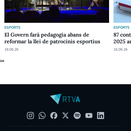
ESPORTS
ESPORTS
El Govern farà pedagogia abans de
87 cont
reformar la llei de patrocinis esportius
2025 a
18.06.26
16.06.26