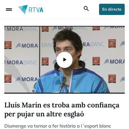
drag_handle
search
En directe
Lluís Marín es troba amb confiança
per pujar un altre esglaó
Diumenge va tornar a fer història a l´esport blanc