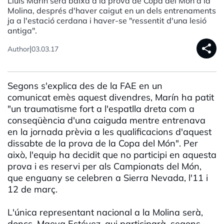
Lluís Marín serà baixa a la prova de Copa del Món a la
Molina, després d'haver caigut en un dels entrenaments
ja a l'estació cerdana i haver-se "ressentit d'una lesió
antiga".
share
|
Author
03.03.17
Segons s'explica des de la FAE en un
comunicat emès aquest divendres, Marín ha patit
"un traumatisme fort a l'espatlla dreta com a
conseqüència d'una caiguda mentre entrenava
en la jornada prèvia a les qualificacions d'aquest
dissabte de la prova de la Copa del Món". Per
això, l'equip ha decidit que no participi en aquesta
prova i es reservi per als Campionats del Món,
que enguany se celebren a Sierra Nevada, l'11 i
12 de març.
L'única representant nacional a la Molina serà,
doncs, Maeva Estévez, qui participarà, segons