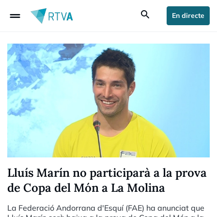
drag_handle
search
En directe
Lluís Marín no participarà a la prova
de Copa del Món a La Molina
La Federació Andorrana d'Esquí (FAE) ha anunciat que