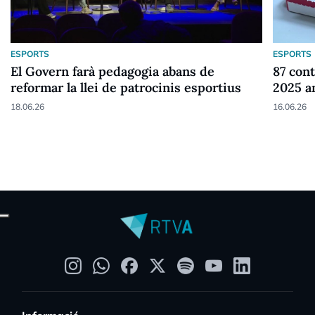
ESPORTS
ESPORTS
El Govern farà pedagogia abans de
87 cont
reformar la llei de patrocinis esportius
2025 a
18.06.26
16.06.26