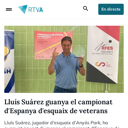
drag_handle
search
En directe
Lluís Suárez guanya el campionat
d'Espanya d'esquaix de veterans
Lluís Suárez, jugador d'esquaix d'Anyós Park, ha