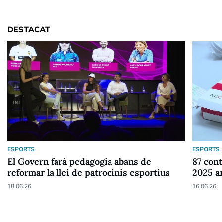
DESTACAT
ESPORTS
ESPORTS
El Govern farà pedagogia abans de
87 cont
reformar la llei de patrocinis esportius
2025 a
18.06.26
16.06.26