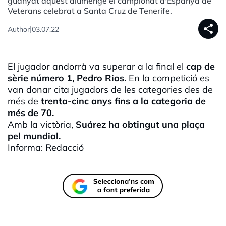
guanyat aquest diumenge el campionat d'Espanya de
Veterans celebrat a Santa Cruz de Tenerife.
share
|
Author
03.07.22
El jugador andorrà va superar a la final el
cap de
sèrie número 1, Pedro Rios.
En la competició es
van donar cita jugadors de les categories des de
més de
trenta-cinc anys fins a la categoria de
més de 70.
Amb la victòria,
Suárez ha obtingut una plaça
pel mundial.
Informa: Redacció