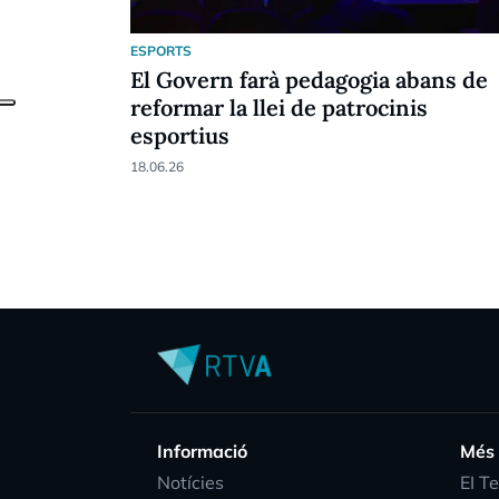
ESPORTS
El Govern farà pedagogia abans de
reformar la llei de patrocinis
esportius
18.06.26
Informació
Més
Notícies
EI T