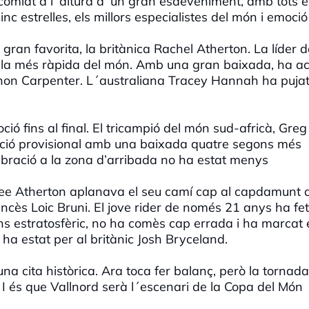
 comiat a l´altura d´un gran esdeveniment, amb tots e
inc estrelles, els millors especialistes del món i emoció
ran favorita, la britànica Rachel Atherton. La líder d
 la més ràpida del món. Amb una gran baixada, ha a
non Carpenter. L´australiana Tracey Hannah ha pujat
ó fins al final. El tricampió del món sud-africà, Greg
icació provisional amb una baixada quatre segons més
lebració a la zona d’arribada no ha estat menys
Gee Atherton aplanava el seu camí cap al capdamunt 
ancès Loic Bruni. El jove rider de només 21 anys ha fet
ns estratosfèric, no ha comès cap errada i ha marcat 
 ha estat per al britànic Josh Bryceland.
a cita històrica. Ara toca fer balanç, però la tornada
 I és que Vallnord serà l´escenari de la Copa del Món