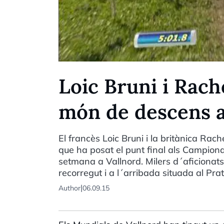
Loic Bruni i Rac
món de descens a
El francès Loic Bruni i la britànica Ra
que ha posat el punt final als Campiona
setmana a Vallnord. Milers d´aficionats 
recorregut i a l´arribada situada al Pr
|
Author
06.09.15