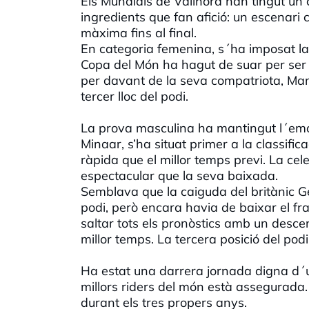
Els Mundials de Vallnord han tingut un
ingredients que fan afició: un escenari c
màxima fins al final.
En categoria femenina, s´ha imposat la g
Copa del Món ha hagut de suar per ser
per davant de la seva compatriota, Ma
tercer lloc del podi.
La prova masculina ha mantingut l´emoci
Minaar, s’ha situat primer a la classif
ràpida que el millor temps previ. La ce
espectacular que la seva baixada.
Semblava que la caiguda del britànic 
podi, però encara havia de baixar el fr
saltar tots els pronòstics amb un desce
millor temps. La tercera posició del podi
Ha estat una darrera jornada digna d´un
millors riders del món està assegurada.
durant els tres propers anys.