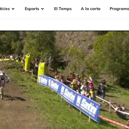
ícies
Esports
EI Temps
A la carta
Programa