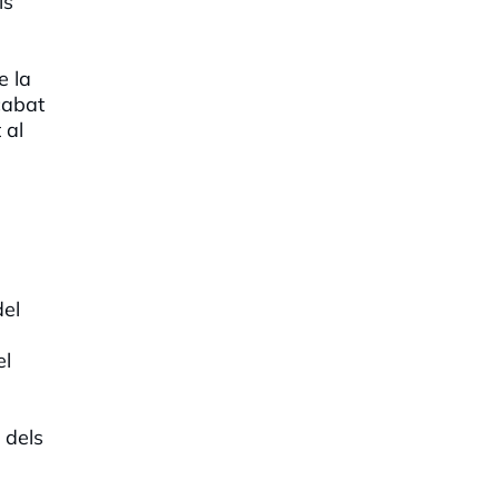
ls
e la
cabat
 al
del
el
 dels