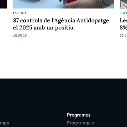
ESPORTS
ESP
87 controls de l'Agència Antidopatge
Le
el 2025 amb un positiu
8
16.06.26
11.0
Programes
emps
Programació